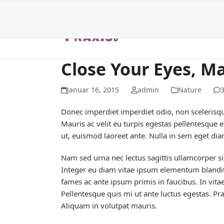
Home
Bioresonanz
Bemer®
Skip
to
content
Close Your Eyes, M
Januar 16, 2015
admin
Nature
Donec imperdiet imperdiet odio, non scelerisque
Mauris ac velit eu turpis egestas pellentesque e
ut, euismod laoreet ante. Nulla in sem eget di
Nam sed urna nec lectus sagittis ullamcorper s
Integer eu diam vitae ipsum elementum blandi
fames ac ante ipsum primis in faucibus. In vitae
Pellentesque quis mi ut ante luctus egestas. Pra
Aliquam in volutpat mauris.