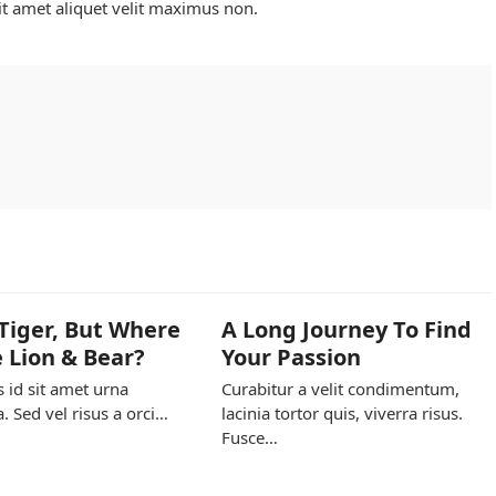
it amet aliquet velit maximus non.
Tiger, But Where
A Long Journey To Find
e Lion & Bear?
Your Passion
s id sit amet urna
Curabitur a velit condimentum,
ia. Sed vel risus a orci…
lacinia tortor quis, viverra risus.
Fusce…