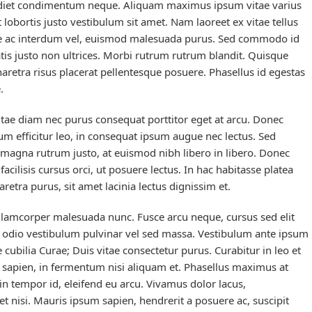
perdiet condimentum neque. Aliquam maximus ipsum vitae varius
t lobortis justo vestibulum sit amet. Nam laoreet ex vitae tellus
uere ac interdum vel, euismod malesuada purus. Sed commodo id
s justo non ultrices. Morbi rutrum rutrum blandit. Quisque
pharetra risus placerat pellentesque posuere. Phasellus id egestas
.
vitae diam nec purus consequat porttitor eget at arcu. Donec
sum efficitur leo, in consequat ipsum augue nec lectus. Sed
 magna rutrum justo, at euismod nibh libero in libero. Donec
acilisis cursus orci, ut posuere lectus. In hac habitasse platea
retra purus, sit amet lacinia lectus dignissim et.
llamcorper malesuada nunc. Fusce arcu neque, cursus sed elit
is a odio vestibulum pulvinar vel sed massa. Vestibulum ante ipsum
e cubilia Curae; Duis vitae consectetur purus. Curabitur in leo et
 sapien, in fermentum nisi aliquam et. Phasellus maximus at
 in tempor id, eleifend eu arcu. Vivamus dolor lacus,
nisi. Mauris ipsum sapien, hendrerit a posuere ac, suscipit