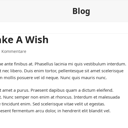
Über mich
Organisatorisches
Blog
ake A Wish
3 Kommentare
 ante finibus at. Phasellus lacinia mi quis vestibulum interdum.
t nec libero. Duis enim tortor, pellentesque sit amet scelerisque
am mollis posuere vel id neque. Nunc quis mauris nunc.
it amet a purus. Praesent dapibus quam a dictum eleifend.
t. Nunc semper non enim at rhoncus. Interdum et malesuada
 tincidunt enim. Sed scelerisque vitae velit ut egestas.
esent fermentum arcu dolor, in hendrerit elit blandit vel.