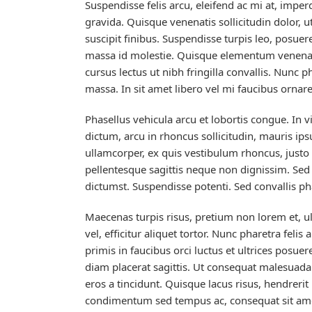
Suspendisse felis arcu, eleifend ac mi at, im
gravida. Quisque venenatis sollicitudin dolor, u
suscipit finibus. Suspendisse turpis leo, pos
massa id molestie. Quisque elementum venenati
cursus lectus ut nibh fringilla convallis. Nunc 
massa. In sit amet libero vel mi faucibus ornare
Phasellus vehicula arcu et lobortis congue. In 
dictum, arcu in rhoncus sollicitudin, mauris ip
ullamcorper, ex quis vestibulum rhoncus, justo
pellentesque sagittis neque non dignissim. Sed f
dictumst. Suspendisse potenti. Sed convallis pha
Maecenas turpis risus, pretium non lorem et, u
vel, efficitur aliquet tortor. Nunc pharetra fel
primis in faucibus orci luctus et ultrices posuer
diam placerat sagittis. Ut consequat malesuada
eros a tincidunt. Quisque lacus risus, hendrerit
condimentum sed tempus ac, consequat sit amet 